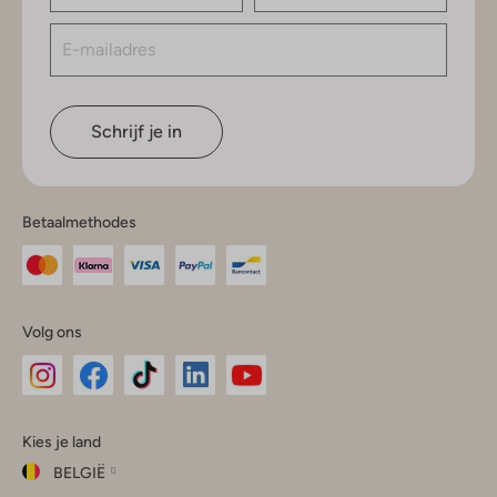
Schrijf je in
Betaalmethodes
Volg ons
Omoda
Omoda
Omoda
Omoda
Omoda
Kies je land
Instagram
Facebook
TikTok
LinkedIn
YouTube
BELGIË
Kies