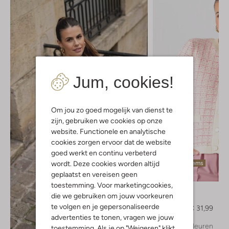
Jum, cookies!
Om jou zo goed mogelijk van dienst te
zijn, gebruiken we cookies op onze
website. Functionele en analytische
cookies zorgen ervoor dat de website
goed werkt en continu verbeterd
wordt. Deze cookies worden altijd
Laatste items
geplaatst en vereisen geen
-60%
toestemming. Voor marketingcookies,
Y.a.s.
die we gebruiken om jouw voorkeuren
Vest
te volgen en je gepersonaliseerde
€ 79,99
€ 31,99
advertenties te tonen, vragen we jouw
+ meer kleuren
toestemming. Als je op "Weigeren" klikt,