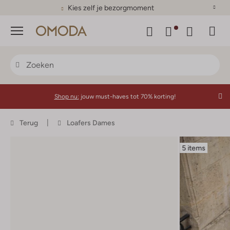
Kies zelf je bezorgmoment
Menu
Shop nu:
jouw must-haves tot 70% korting!
Terug
Loafers Dames
5 items