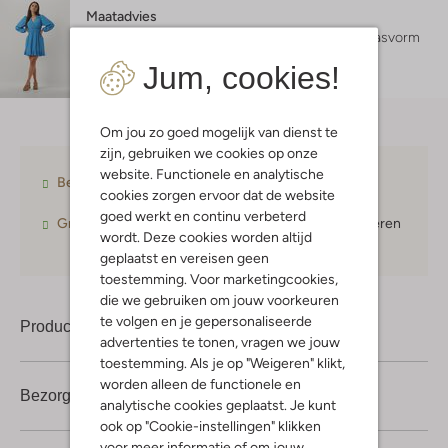
Maatadvies
Lexi is 1 meter 75 lang en draagt maat S.
De pasvorm
is
regular fit
.
Jum, cookies!
Om jou zo goed mogelijk van dienst te
zijn, gebruiken we cookies op onze
website. Functionele en analytische
Betaal achteraf
met Klarna
cookies zorgen ervoor dat de website
goed werkt en continu verbeterd
Gratis verzending
vanaf € 75,-
30 dagen
retourneren
wordt. Deze cookies worden altijd
geplaatst en vereisen geen
toestemming. Voor marketingcookies,
die we gebruiken om jouw voorkeuren
te volgen en je gepersonaliseerde
Product informatie
advertenties te tonen, vragen we jouw
toestemming. Als je op "Weigeren" klikt,
worden alleen de functionele en
Bezorgen & retourneren
analytische cookies geplaatst. Je kunt
ook op "Cookie-instellingen" klikken
voor meer informatie of om jouw