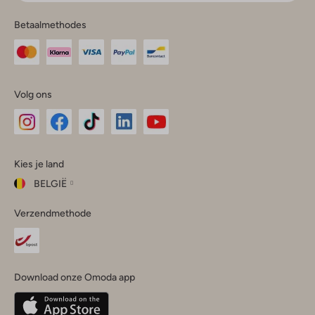
Betaalmethodes
Volg ons
Omoda
Omoda
Omoda
Omoda
Omoda
Kies je land
Instagram
Facebook
TikTok
LinkedIn
YouTube
BELGIË
Kies
Verzendmethode
je
Sluit
land
Nederland
België
(Nederlands)
Download onze Omoda app
Belgique
(Français)
Deutschland