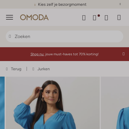
Kies zelf je bezorgmoment
Menu
Shop nu:
jouw must-haves tot 70% korting!
Terug
Jurken