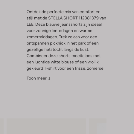
Ontdek de perfecte mix van comfort en
stijl met de STELLA SHORT 112381379 van
LEE. Deze blauwe jeansshorts zijn ideaal
voor zonnige lentedagen en warme
zomermiddagen. Trek ze aan voor een
ontspannen picknick in het park of een
gezellige fietstocht langs de kust.
Combineer deze shorts moeiteloos met
een luchtige witte blouse of een vrolijk
gekleurd T-shirt voor een frisse, zomerse
look. De STELLA SHORT 112381379 biedt
Toon meer
je de vrijheid om te bewegen en te
genieten van elke zonnige dag. Een must-
have voor elke damesgarderobe dit
seizoen!