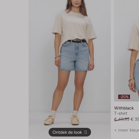
-20%
Withblack
T-shirt
€ 49,99
€ 3
+ meer kleu
Ontdek de look