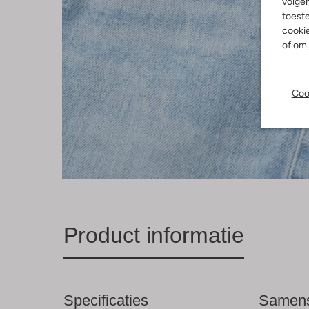
volgen
toeste
cookie
of om 
Coo
Product informatie
Specificaties
Samens