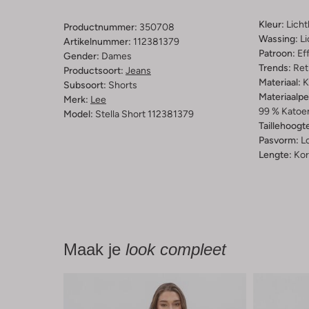
Kleur:
Lich
Productnummer:
350708
Wassing:
Li
Artikelnummer:
112381379
Patroon:
Ef
Gender:
Dames
Trends:
Ret
Productsoort:
Jeans
Materiaal:
K
Subsoort:
Shorts
Materiaalp
Merk:
Lee
99 % Katoen
Model:
Stella Short 112381379
Taillehoogt
Pasvorm:
L
Lengte:
Kor
Maak je
look compleet