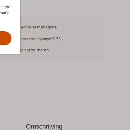
tische
rmatie
Betaal achteraf
met Klarna
Gratis verzending
vanaf € 75,-
30 dagen
retourneren
Omschrijving