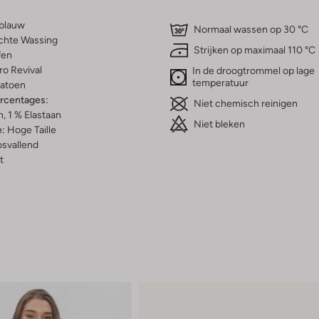
tblauw
Normaal wassen op 30 °C
chte Wassing
Strijken op maximaal 110 °C
fen
ro Revival
In de droogtrommel op lage
temperatuur
atoen
ercentages:
Niet chemisch reinigen
, 1 % Elastaan
Niet bleken
e:
Hoge Taille
osvallend
t