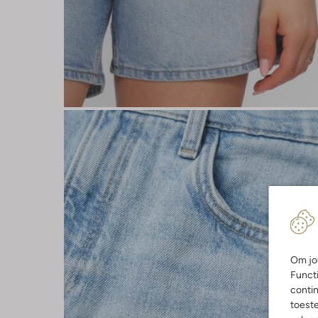
Om jou
Functi
contin
toest