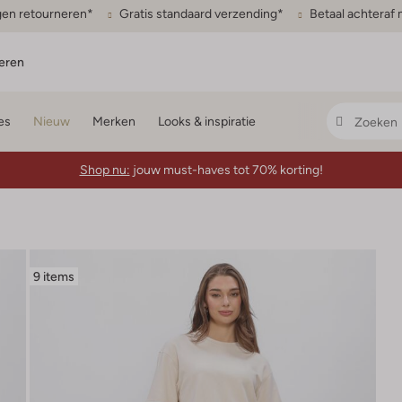
gen retourneren*
Gratis standaard verzending*
Betaal achteraf 
eren
es
Nieuw
Merken
Looks & inspiratie
Shop nu:
jouw must-haves tot 70% korting!
9 items