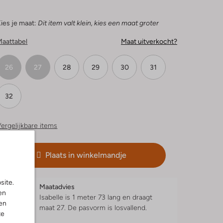
ies je maat:
Dit item valt klein, kies een maat groter
Maattabel
Maat uitverkocht?
26
27
28
29
30
31
32
ergelijkbare items
Plaats in winkelmandje
site.
Maatadvies
en
Isabelle is 1 meter 73 lang en draagt
en
maat 27.
De pasvorm is
losvallend
.
te