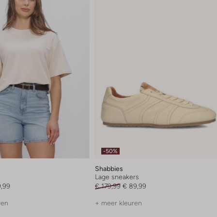
-50%
Shabbies
Lage sneakers
9,99
€ 179,99
€ 89,99
ren
+ meer kleuren