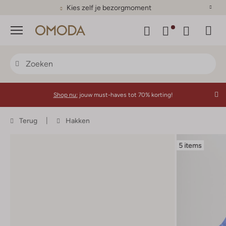
Kies zelf je bezorgmoment
Menu
Shop nu:
jouw must-haves tot 70% korting!
Terug
Hakken
5 items