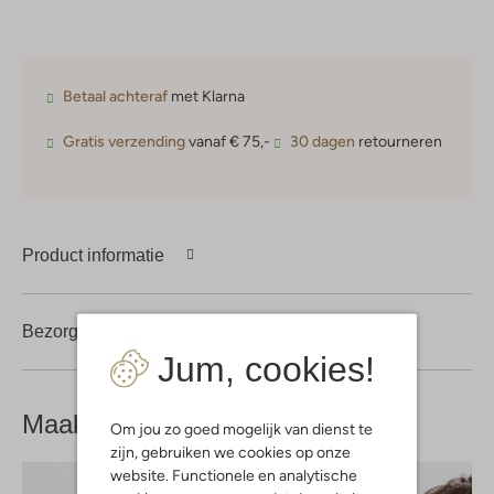
Betaal achteraf
met Klarna
Gratis verzending
vanaf € 75,-
30 dagen
retourneren
Product informatie
Bezorgen & retourneren
Jum, cookies!
Maak je
look compleet
Om jou zo goed mogelijk van dienst te
zijn, gebruiken we cookies op onze
website. Functionele en analytische