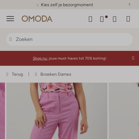
Kies zelf je bezorgmoment
Menu
Shop nu:
jouw must-haves tot 70% korting!
Terug
Broeken Dames