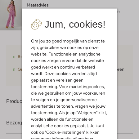
Maatadvies
Isabelle is 1 meter 73 lang en draagt maat S.
De
pasvorm is
wide
.
Jum, cookies!
Om jou zo goed mogelijk van dienst te
zijn, gebruiken we cookies op onze
website. Functionele en analytische
Betaal achteraf
met Klarna
cookies zorgen ervoor dat de website
goed werkt en continu verbeterd
Gratis verzending
vanaf € 75,-
30 dagen
retourneren
wordt. Deze cookies worden altijd
geplaatst en vereisen geen
toestemming. Voor marketingcookies,
die we gebruiken om jouw voorkeuren
te volgen en je gepersonaliseerde
Product informatie
advertenties te tonen, vragen we jouw
toestemming. Als je op "Weigeren" klikt,
worden alleen de functionele en
Bezorgen & retourneren
analytische cookies geplaatst. Je kunt
ook op "Cookie-instellingen" klikken
voor meer informatie of om jouw