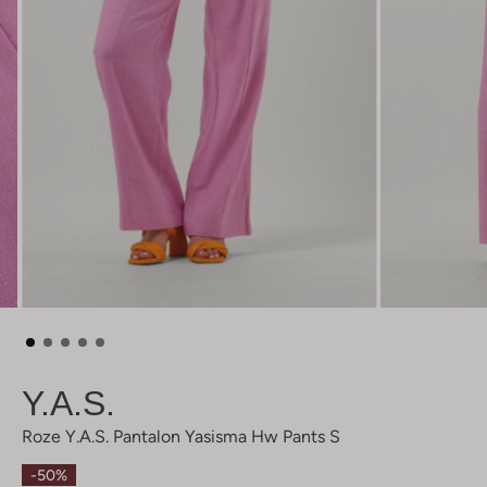
Y.a.s.
Roze Y.a.s. Pantalon Yasisma Hw Pants S
-50%