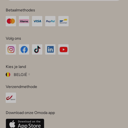
Betaalmethodes
Volg ons
Omoda
Omoda
Omoda
Omoda
Omoda
Kies je land
Instagram
Facebook
TikTok
LinkedIn
YouTube
BELGIË
Kies
Verzendmethode
je
Sluit
land
Nederland
België
(Nederlands)
Download onze Omoda app
Belgique
(Français)
Deutschland