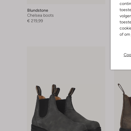
-20%
contin
toest
Blundstone
Blundst
Chelsea boots
Boots
volgen
€ 219,99
€ 239,99
toeste
cookie
of om 
Coo