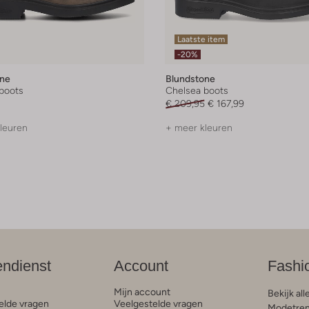
Laatste item
-20%
one
Blundstone
boots
Chelsea boots
€ 209,95
€ 167,99
leuren
+ meer kleuren
endienst
Account
Fashi
Mijn account
Bekijk all
elde vragen
Veelgestelde vragen
Modetren