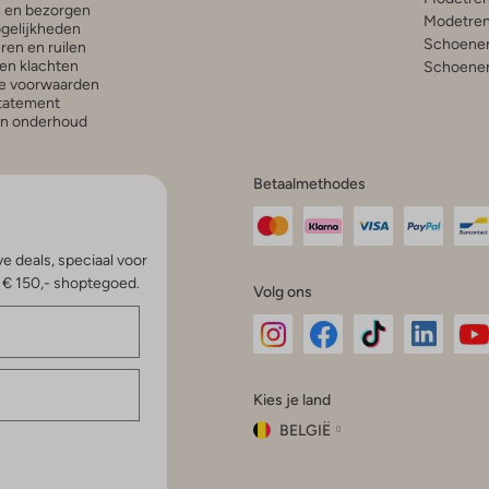
n en bezorgen
Modetren
gelijkheden
Schoenen
ren en ruilen
en klachten
Schoenen
e voorwaarden
statement
en onderhoud
Betaalmethodes
e deals, speciaal voor
p € 150,- shoptegoed.
Volg ons
Omoda
Omoda
Omoda
Omoda
Om
Kies je land
Instagram
Facebook
TikTok
LinkedI
Yo
BELGIË
Kies
je