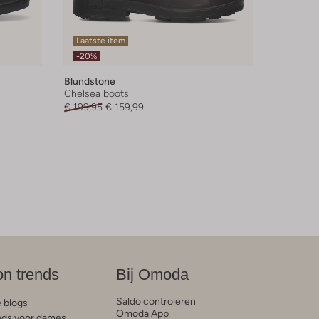
Laatste item
-20%
Blundstone
Chelsea boots
€ 199,95
€ 159,99
on trends
Bij Omoda
Saldo controleren
e blogs
Omoda App
ds voor dames