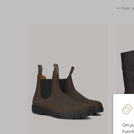
+ meer k
Om jou
Laatste
Functi