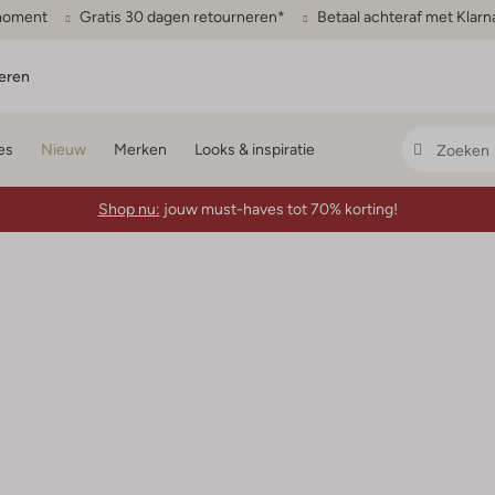
gmoment
Gratis 30 dagen retourneren*
Betaal achteraf met Klarn
eren
es
Nieuw
Merken
Looks & inspiratie
Shop nu:
jouw must-haves tot 70% korting!