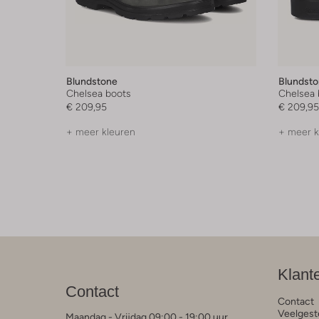
Blundstone
Blundst
Chelsea boots
Chelsea 
€ 209,95
€ 209,95
+ meer kleuren
+ meer k
Klant
Contact
Contact
Veelgest
Maandag - Vrijdag 09:00 - 19:00 uur