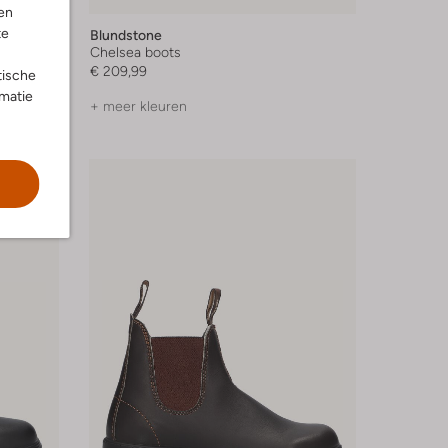
en
te
Blundstone
Chelsea boots
€ 209,99
tische
rmatie
+ meer kleuren