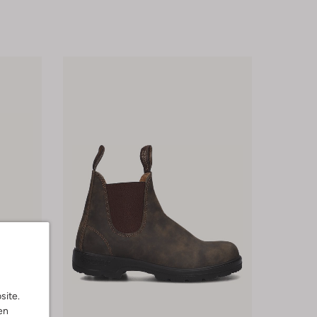
site.
en