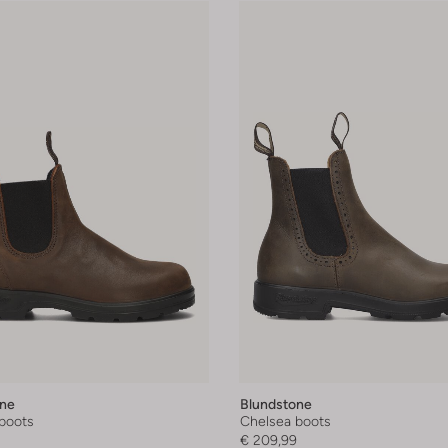
one
Blundstone
boots
Chelsea boots
€ 209,99