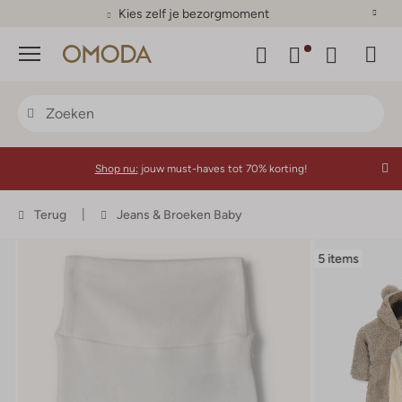
Kies zelf je bezorgmoment
Menu
Shop nu:
jouw must-haves tot 70% korting!
Terug
Jeans & Broeken Baby
5 items