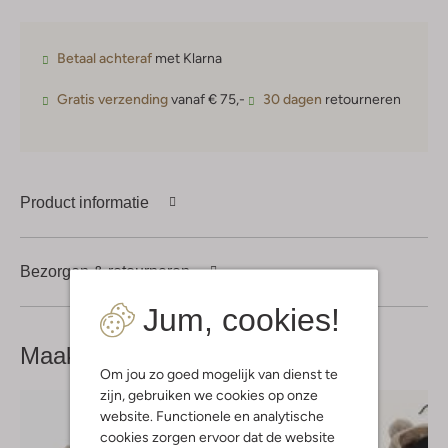
Betaal achteraf
met Klarna
Gratis verzending
vanaf € 75,-
30 dagen
retourneren
Product informatie
Bezorgen & retourneren
Jum, cookies!
Maak je
look compleet
Om jou zo goed mogelijk van dienst te
zijn, gebruiken we cookies op onze
website. Functionele en analytische
cookies zorgen ervoor dat de website