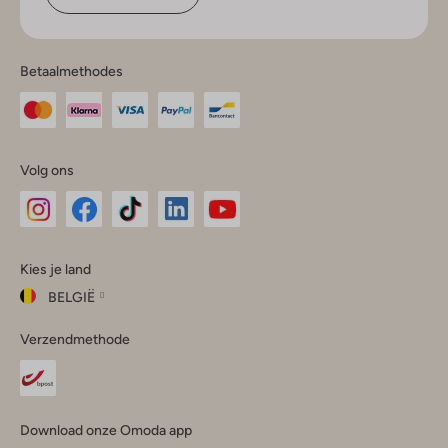
Betaalmethodes
Volg ons
Omoda
Omoda
Omoda
Omoda
Omoda
Kies je land
Instagram
Facebook
TikTok
LinkedIn
YouTube
BELGIË
Kies
Verzendmethode
je
Sluit
land
Nederland
België
(Nederlands)
Download onze Omoda app