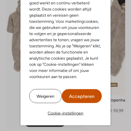
goed werkt en continu verbeterd
wordt. Deze cookies worden altijd
geplaatst en vereisen geen
toestemming. Voor marketingcookies,
die we gebruiken om jouw voorkeuren
te volgen en je gepersonaliseerde
advertenties te tonen, vragen we jouw
toestemming. Als je op "Weigeren" klikt,
worden alleen de functionele en
analytische cookies geplaatst. Je kunt
ook op "Cookie-instellingen" klikken
voor meer informatie of om jouw
voorkeuren aan te passen.
Laatste items
-30%
Accepteren
Weigeren
Marmar Copenhage
Winterjas
€ 85,45
€ 59,99
Cookie-instellingen
Ontdek de look