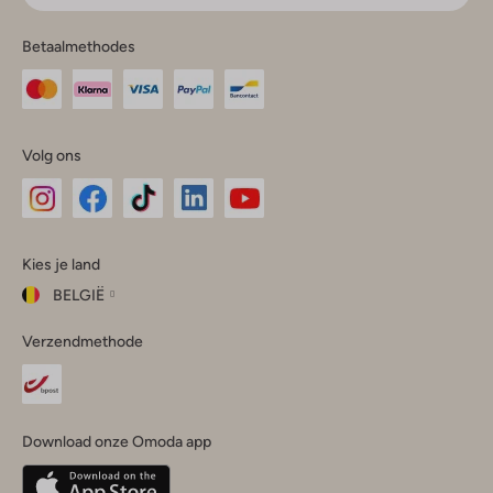
Betaalmethodes
Volg ons
Omoda
Omoda
Omoda
Omoda
Omoda
Kies je land
Instagram
Facebook
TikTok
LinkedIn
YouTube
BELGIË
Kies
Verzendmethode
je
Sluit
land
Nederland
België
(Nederlands)
Download onze Omoda app
Belgique
(Français)