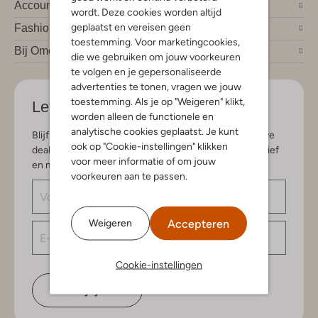
Account
wordt. Deze cookies worden altijd
geplaatst en vereisen geen
Fashion trends
toestemming. Voor marketingcookies,
Bij Omoda
die we gebruiken om jouw voorkeuren
te volgen en je gepersonaliseerde
advertenties te tonen, vragen we jouw
toestemming. Als je op "Weigeren" klikt,
Let's stay in touch
worden alleen de functionele en
analytische cookies geplaatst. Je kunt
Blijf op de hoogte van de nieuwste items en exclusieve
ook op "Cookie-instellingen" klikken
deals, speciaal voor jou. Schrijf je in voor de nieuwsbrief
voor meer informatie of om jouw
en maak kans op € 150,- shoptegoed.
voorkeuren aan te passen.
Accepteren
Weigeren
Cookie-instellingen
Schrijf je in