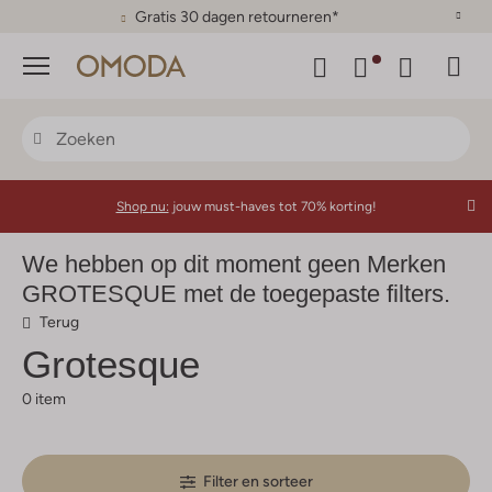
Gratis 30 dagen retourneren*
Menu
Shop nu:
jouw must-haves tot 70% korting!
We hebben op dit moment geen Merken
GROTESQUE met de toegepaste filters.
Terug
Grotesque
0 item
Filter en sorteer